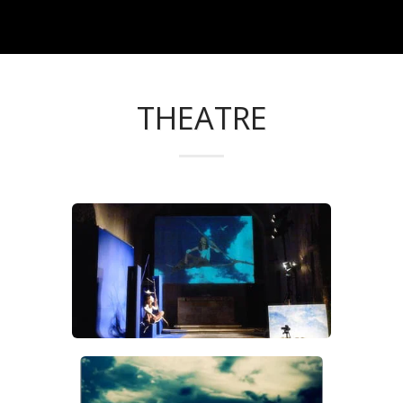
julien petin
THEATRE